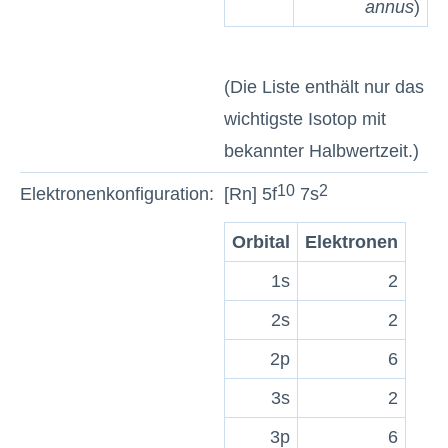
annus
)
(Die Liste enthält nur das
wichtigste Isotop mit
bekannter Halbwertzeit.)
10
2
Elektronenkonfiguration:
[Rn] 5f
7s
Orbital
Elektronen
1s
2
2s
2
2p
6
3s
2
3p
6