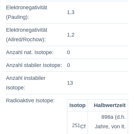
Elektronegativität
1,3
(Pauling):
Elektronegativität
1,2
(Allred/Rochow):
Anzahl nat. Isotope:
0
Anzahl stabiler Isotope:
0
Anzahl instabiler
13
Isotope:
Radioaktive Isotope:
Isotop
Halbwertzeit
898a (d.h.
251
Cf
Jahre, von lt.