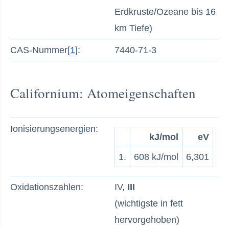
Erdkruste/Ozeane bis 16
km Tiefe)
CAS-Nummer[
1
]:
7440-71-3
Californium: Atomeigenschaften
Ionisierungsenergien:
kJ/mol
eV
1.
608 kJ/mol
6,301
Oxidationszahlen:
IV,
III
(wichtigste in fett
hervorgehoben)