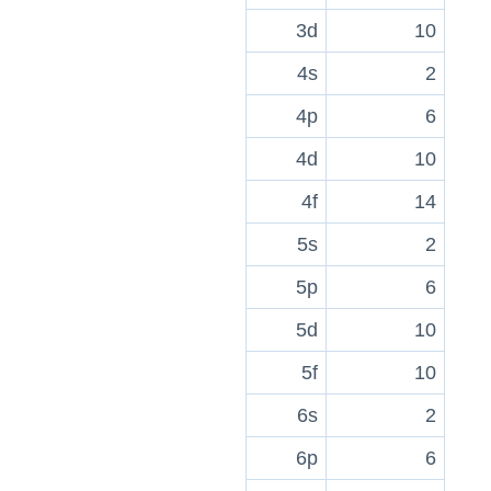
3d
10
4s
2
4p
6
4d
10
4f
14
5s
2
5p
6
5d
10
5f
10
6s
2
6p
6