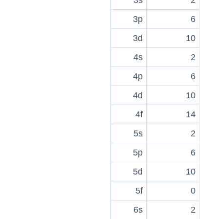
3p
6
3d
10
4s
2
4p
6
4d
10
4f
14
5s
2
5p
6
5d
10
5f
0
6s
2