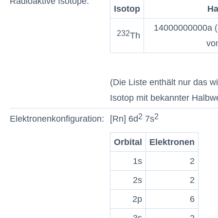
Radioaktive Isotope:
Isotop
Ha
14000000000a (d
232
Th
von
(Die Liste enthält nur das w
Isotop mit bekannter Halbwe
2
2
Elektronenkonfiguration:
[Rn] 6d
7s
Orbital
Elektronen
1s
2
2s
2
2p
6
3s
2