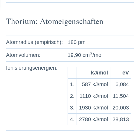
Thorium: Atomeigenschaften
Atomradius (empirisch):
180 pm
3
Atomvolumen:
19,90 cm
/mol
Ionisierungsenergien:
kJ/mol
eV
1.
587 kJ/mol
6,084
2.
1110 kJ/mol
11,504
3.
1930 kJ/mol
20,003
4.
2780 kJ/mol
28,813