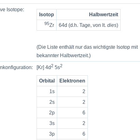
ve Isotope:
Isotop
Halbwertzeit
95
Zr
64d (d.h. Tage, von lt.
dies
)
(Die Liste enthält nur das wichtigste Isotop mit
bekannter Halbwertzeit.)
2
2
nkonfiguration:
[Kr] 4d
5s
Orbital
Elektronen
1s
2
2s
2
2p
6
3s
2
3p
6