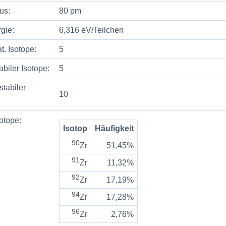
us:
80 pm
rgie:
6,316 eV/Teilchen
t. Isotope:
5
abiler Isotope:
5
stabiler
10
sotope:
Isotop
Häufigkeit
90
Zr
51,45%
91
Zr
11,32%
92
Zr
17,19%
94
Zr
17,28%
96
Zr
2,76%