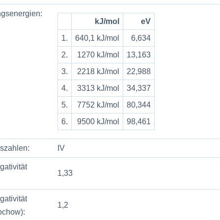
ngsenergien:
kJ/mol
eV
1.
640,1 kJ/mol
6,634
2.
1270 kJ/mol
13,163
3.
2218 kJ/mol
22,988
4.
3313 kJ/mol
34,337
5.
7752 kJ/mol
80,344
6.
9500 kJ/mol
98,461
szahlen:
IV
gativität
1,33
:
gativität
1,2
ochow):