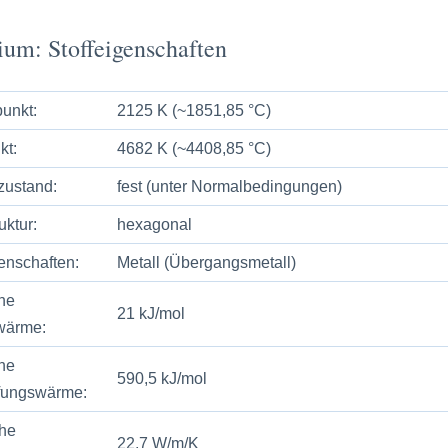
ium: Stoffeigenschaften
unkt:
2125 K (~1851,85 °C)
kt:
4682 K (~4408,85 °C)
zustand:
fest (unter Normalbedingungen)
uktur:
hexagonal
enschaften:
Metall (Übergangsmetall)
he
21 kJ/mol
wärme:
he
590,5 kJ/mol
fungswärme:
he
22,7 W/m/K