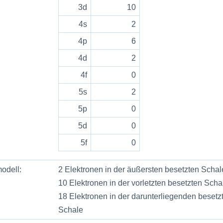
3d
10
4s
2
4p
6
4d
2
4f
0
5s
2
5p
0
5d
0
5f
0
odell:
2 Elektronen in der äußersten besetzten Schal
10 Elektronen in der vorletzten besetzten Scha
18 Elektronen in der darunterliegenden besetz
Schale