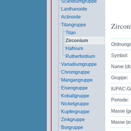
Scandiumgruppe
Lanthanoide
Actinoide
Zircon
Titangruppe
Titan
Zirconium
Ordnungs
Hafnium
Symbol:
Rutherfordium
Vanadiumgruppe
Name (dt.
Chromgruppe
Gruppe:
Mangangruppe
Eisengruppe
IUPAC-G
Kobaltgruppe
Periode:
Nickelgruppe
Masse (ge
Kupfergruppe
Zinkgruppe
Masse (ex
Borgruppe