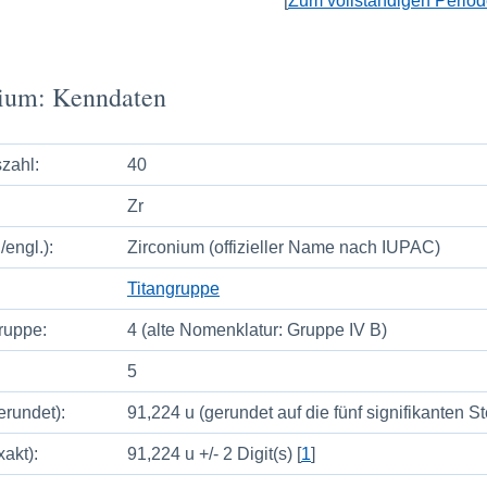
[
Zum vollständigen Perio
ium: Kenndaten
zahl:
40
Zr
/engl.):
Zirconium (offizieller Name nach IUPAC)
Titangruppe
ruppe:
4 (alte Nomenklatur: Gruppe IV B)
5
rundet):
91,224 u (gerundet auf die fünf signifikanten St
akt):
91,224 u +/- 2 Digit(s) [
1
]