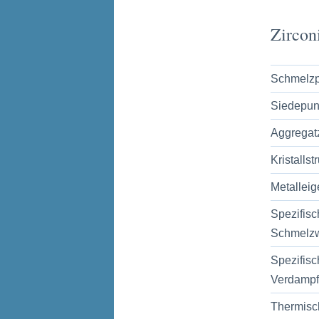
Zircon
Schmelzp
Siedepun
Aggregat
Kristallstr
Metalleig
Spezifisc
Schmelz
Spezifisc
Verdamp
Thermisc