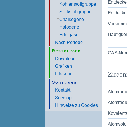
Entdecke
Kohlenstoffgruppe
Stickstoffgruppe
Entdecku
Chalkogene
Vorkomm
Halogene
Häufigkei
Edelgase
Nach Periode
Ressourcen
CAS-Num
Download
Grafiken
Zircon
Literatur
Sonstiges
Kontakt
Atomradiu
Sitemap
Atomradiu
Hinweise zu Cookies
Kovalente
Atomvolu