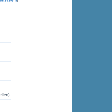
densystem
]
ellen)