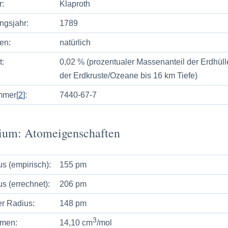
r:
Klaproth
ngsjahr:
1789
en:
natürlich
t:
0,02 % (prozentualer Massenanteil der Erdhülle
der Erdkruste/Ozeane bis 16 km Tiefe)
mer[
2
]:
7440-67-7
ium: Atomeigenschaften
s (empirisch):
155 pm
s (errechnet):
206 pm
r Radius:
148 pm
3
men:
14,10 cm
/mol